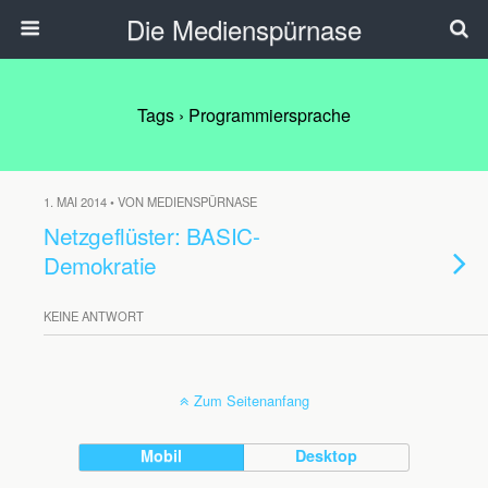
Die Medienspürnase
Tags › Programmiersprache
1. MAI 2014 • VON MEDIENSPÜRNASE
Netzgeflüster: BASIC-
Demokratie
KEINE ANTWORT
Zum Seitenanfang
Mobil
Desktop