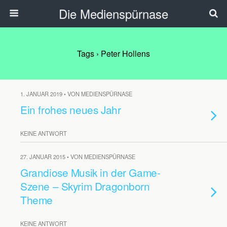
Die Medienspürnase
Tags › Peter Hollens
1. JANUAR 2019 • VON MEDIENSPÜRNASE
Ein frohes neues Jahr
KEINE ANTWORT
27. JANUAR 2015 • VON MEDIENSPÜRNASE
Grandiose Musik in der Game-
Szene – Skyrim Dragonborn
Theme
KEINE ANTWORT