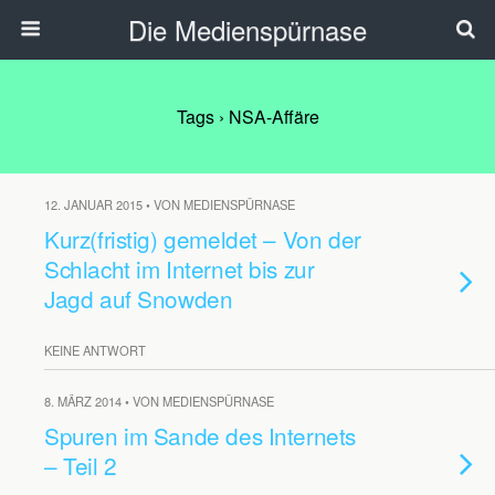
Die Medienspürnase
Tags › NSA-Affäre
12. JANUAR 2015 • VON MEDIENSPÜRNASE
Kurz(fristig) gemeldet – Von der
Schlacht im Internet bis zur
Jagd auf Snowden
KEINE ANTWORT
8. MÄRZ 2014 • VON MEDIENSPÜRNASE
Spuren im Sande des Internets
– Teil 2