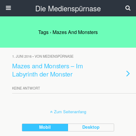
Die Medienspürnase
Tags › Mazes And Monsters
1. JUNI 2016 • VON MEDIENSPÜRNASE
Mazes and Monsters – Im
Labyrinth der Monster
KEINE ANTWORT
Zum Seitenanfang
Mobil
Desktop