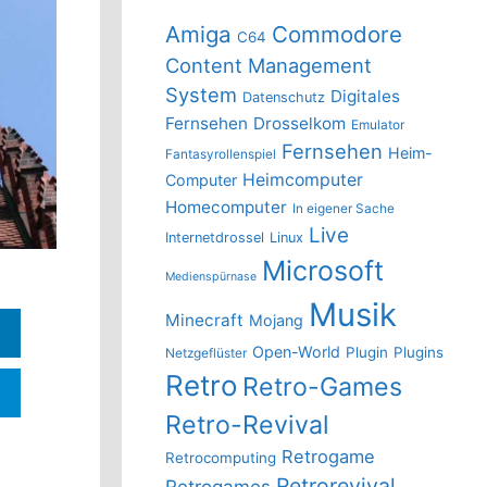
Amiga
Commodore
C64
Content Management
System
Digitales
Datenschutz
Fernsehen
Drosselkom
Emulator
Fernsehen
Heim-
Fantasyrollenspiel
Heimcomputer
Computer
Homecomputer
In eigener Sache
Live
Internetdrossel
Linux
Microsoft
Medienspürnase
Musik
Minecraft
Mojang
Open-World
Plugin
Plugins
Netzgeflüster
Retro
Retro-Games
Retro-Revival
Retrogame
Retrocomputing
Retrorevival
Retrogames