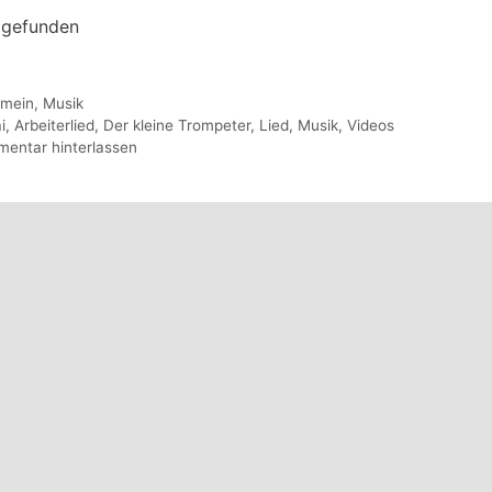
 gefunden
gorien
emein
,
Musik
agwörter
i
,
Arbeiterlied
,
Der kleine Trompeter
,
Lied
,
Musik
,
Videos
entar hinterlassen