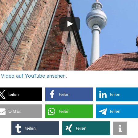
 Video auf YouTube ansehen
.
teilen
teilen
teilen
E-Mail
teilen
teilen
teilen
teilen