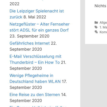
2022
Nichts
Die Leipziger Spielenacht ist
zurück
8. Mai 2022
Kate
Allg
Netzgeflüster – Alter Fernseher
Schl
1. Ma
stört ADSL für ein ganzes Dorf
Komm
23. September 2020
Gefährliches Internet
22.
September 2020
E-Mail Verschlüsselung mit
Thunderbird – Ein How To
21.
September 2020
Wenige Pflegeheime in
Deutschland haben WLAN
17.
September 2020
Eine Reise zu den Sternen
14.
September 2020