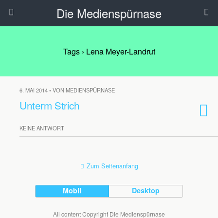
Die Medienspürnase
Tags › Lena Meyer-Landrut
6. MAI 2014 • VON MEDIENSPÜRNASE
Unterm Strich
KEINE ANTWORT
Zum Seitenanfang
Mobil
Desktop
All content Copyright Die Medienspürnase