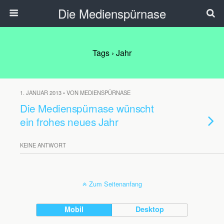
Die Medienspürnase
Tags › Jahr
1. JANUAR 2013 • VON MEDIENSPÜRNASE
Die Medienspürnase wünscht
ein frohes neues Jahr
KEINE ANTWORT
Zum Seitenanfang
Mobil
Desktop