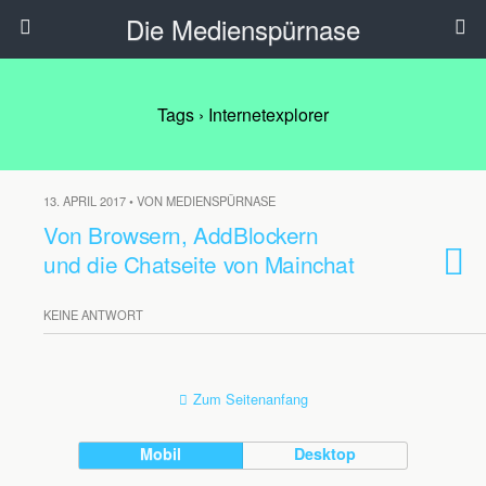
Die Medienspürnase
Tags › Internetexplorer
13. APRIL 2017 • VON MEDIENSPÜRNASE
Von Browsern, AddBlockern
und die Chatseite von Mainchat
KEINE ANTWORT
Zum Seitenanfang
Mobil
Desktop