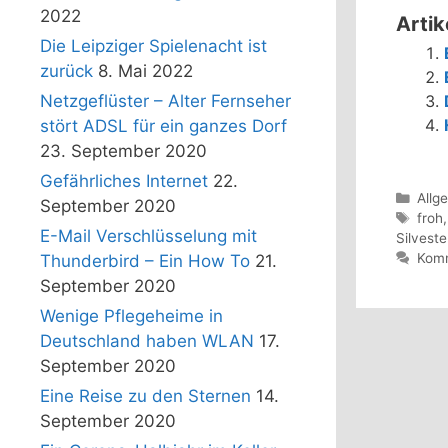
2022
Artik
Die Leipziger Spielenacht ist
zurück
8. Mai 2022
Netzgeflüster – Alter Fernseher
stört ADSL für ein ganzes Dorf
23. September 2020
Gefährliches Internet
22.
Kate
Allg
September 2020
Schl
froh
E-Mail Verschlüsselung mit
Silveste
Komm
Thunderbird – Ein How To
21.
September 2020
Wenige Pflegeheime in
Deutschland haben WLAN
17.
September 2020
Eine Reise zu den Sternen
14.
September 2020