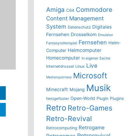
Amiga
Commodore
C64
Content Management
System
Digitales
Datenschutz
Fernsehen
Drosselkom
Emulator
Fernsehen
Heim-
Fantasyrollenspiel
Heimcomputer
Computer
Homecomputer
In eigener Sache
Live
Internetdrossel
Linux
Microsoft
Medienspürnase
Musik
Minecraft
Mojang
Open-World
Plugin
Plugins
Netzgeflüster
Retro
Retro-Games
Retro-Revival
Retrogame
Retrocomputing
Retrorevival
Retrogames