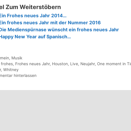
el Zum Weiterstöbern
Ein Frohes neues Jahr 2014…
Ein frohes neues Jahr mit der Nummer 2016
Die Medienspürnase wünscht ein frohes neues Jahr
Happy New Year auf Spanisch…
gorien
emein
,
Musik
agwörter
,
frohes
,
Frohes neues Jahr
,
Houston
,
Live
,
Neujahr
,
One moment in T
r
,
Whitney
entar hinterlassen