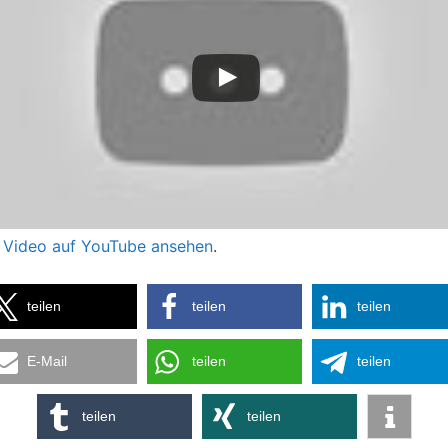
 Video auf YouTube ansehen
.
teilen
teilen
teilen
E-Mail
teilen
teilen
teilen
teilen