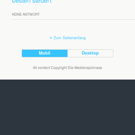
besten steuert
KEINE ANTWORT
Zum Seitenanfang
Mobil
Desktop
All content Copyright Die Medienspürnase