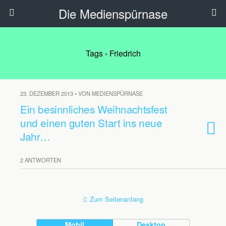
Die Medienspürnase
Tags › Friedrich
23. DEZEMBER 2013 • VON MEDIENSPÜRNASE
Ein besinnliches Weihnachtsfest
und einen guten Start ins neue
Jahr…
2 ANTWORTEN
Zum Seitenanfang
Mobil
Desktop