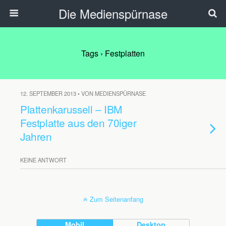
Die Medienspürnase
Tags › Festplatten
12. SEPTEMBER 2013 • VON MEDIENSPÜRNASE
Plattenkarussell – IBM
Festplatte aus den 70iger
Jahren
KEINE ANTWORT
Zum Seitenanfang
Mobil
Desktop