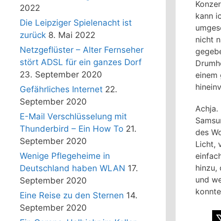
Konzer
2022
kann i
Die Leipziger Spielenacht ist
umgese
zurück
8. Mai 2022
nicht 
Netzgeflüster – Alter Fernseher
gegebe
stört ADSL für ein ganzes Dorf
Drumhe
23. September 2020
einem 
hinein
Gefährliches Internet
22.
September 2020
Achja.
E-Mail Verschlüsselung mit
Samsun
Thunderbird – Ein How To
21.
des Wo
September 2020
Licht,
Wenige Pflegeheime in
einfac
hinzu,
Deutschland haben WLAN
17.
und we
September 2020
konnte
Eine Reise zu den Sternen
14.
September 2020