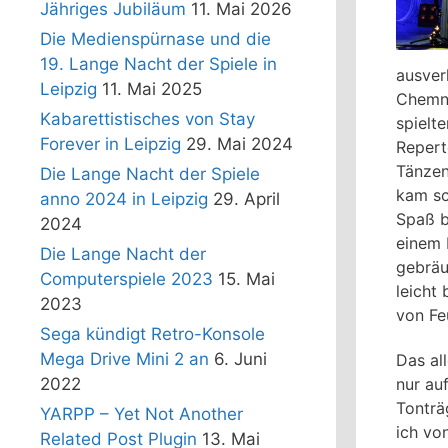
Jähriges Jubiläum
11. Mai 2026
Die Medienspürnase und die
19. Lange Nacht der Spiele in
ausver
Leipzig
11. Mai 2025
Chemni
Kabarettistisches von Stay
spielt
Forever in Leipzig
29. Mai 2024
Repert
Tänzen
Die Lange Nacht der Spiele
kam sc
anno 2024 in Leipzig
29. April
Spaß be
2024
einem 
Die Lange Nacht der
gebräu
Computerspiele 2023
15. Mai
leicht
2023
von Fe
Sega kündigt Retro-Konsole
Mega Drive Mini 2 an
6. Juni
Das al
nur au
2022
Tonträ
YARPP – Yet Not Another
ich vo
Related Post Plugin
13. Mai