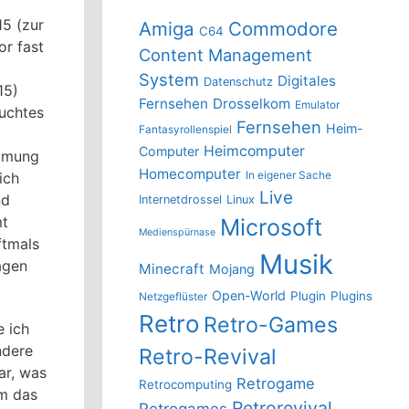
15 (zur
Amiga
Commodore
C64
or fast
Content Management
System
Digitales
Datenschutz
15)
Fernsehen
Drosselkom
Emulator
auchtes
Fernsehen
Heim-
Fantasyrollenspiel
Heimcomputer
Computer
immung
Homecomputer
In eigener Sache
ich
Live
nd
Internetdrossel
Linux
mt
Microsoft
Medienspürnase
ftmals
Musik
agen
Minecraft
Mojang
Open-World
Plugin
Plugins
Netzgeflüster
Retro
Retro-Games
e ich
ndere
Retro-Revival
ar, was
Retrogame
Retrocomputing
am das
Retrorevival
Retrogames