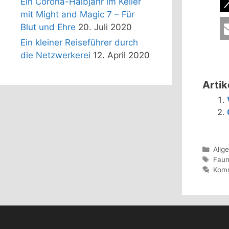
Ein Corona-Halbjahr im Keller
mit Might and Magic 7 – Für
Blut und Ehre
20. Juli 2020
Ein kleiner Reiseführer durch
die Netzwerkerei
12. April 2020
Artik
Kate
Allg
Schl
Fau
Komm