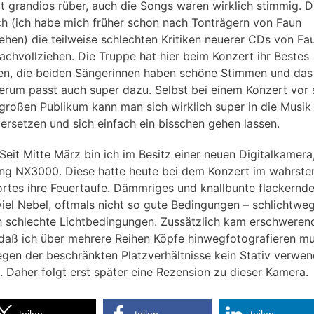
t grandios rüber, auch die Songs waren wirklich stimmig. 
ch (ich habe mich früher schon nach Tonträgern von Faun
hen) die teilweise schlechten Kritiken neuerer CDs von Fa
nachvollziehen. Die Truppe hat hier beim Konzert ihr Bestes
n, die beiden Sängerinnen haben schöne Stimmen und das
rum passt auch super dazu. Selbst bei einem Konzert vor 
großen Publikum kann man sich wirklich super in die Musik
versetzen und sich einfach ein bisschen gehen lassen.
 Seit Mitte März bin ich im Besitz einer neuen Digitalkamera,
g NX3000. Diese hatte heute bei dem Konzert im wahrste
rtes ihre Feuertaufe. Dämmriges und knallbunte flackernd
 viel Nebel, oftmals nicht so gute Bedingungen – schlichtwe
h schlechte Lichtbedingungen. Zussätzlich kam erschweren
 daß ich über mehrere Reihen Köpfe hinwegfotografieren m
gen der beschränkten Platzverhältnisse kein Stativ verwe
. Daher folgt erst später eine Rezension zu dieser Kamera.