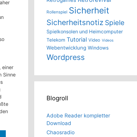
Daher
Sicherheit
Rollenspiel
un
Sicherheitsnotiz
Spiele
Spielkonsolen und Heimcomputer
so
Tutorial
Telekom
Video
Videos
Webentwicklung
Windows
Wordpress
 einer
n Sinne
es
g
d
Blogroll
ußte
nden
Adobe Reader kompletter
Download
Chaosradio