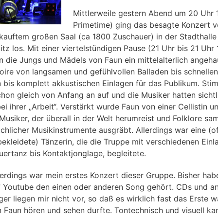
Mittlerweile gestern Abend um 20 Uhr 
Primetime) ging das besagte Konzert v
kauftem großen Saal (ca 1800 Zuschauer) in der Stadthalle
tz los. Mit einer viertelstündigen Pause (21 Uhr bis 21 Uhr 
en die Jungs und Mädels von Faun ein mittelalterlich angeh
oire von langsamen und gefühlvollen Balladen bis schnellen
 bis komplett akkustischen Einlagen für das Publikum. St
hon gleich von Anfang an auf und die Musiker hatten sichtl
i ihrer „Arbeit“. Verstärkt wurde Faun von einer Cellistin u
Musiker, der überall in der Welt herumreist und Folklore sa
chlicher Musikinstrumente ausgräbt. Allerdings war eine (o
 bekleidete) Tänzerin, die die Truppe mit verschiedenen Einl
uertanz bis Kontaktjonglage, begleitete.
lerdings war mein erstes Konzert dieser Gruppe. Bisher hab
f Youtube den einen oder anderen Song gehört. CDs und a
ger liegen mir nicht vor, so daß es wirklich fast das Erste w
n Faun hören und sehen durfte. Tontechnisch und visuell k