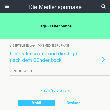
Die Medienspürnase
Tags › Datenpanne
3. SEPTEMBER 2014 • VON MEDIENSPÜRNASE
Der Datenschutz und die Jagd
nach dem Sündenbock
KEINE ANTWORT
Zum Seitenanfang
Mobil
Desktop