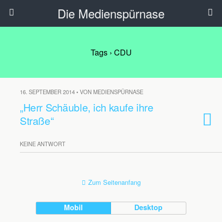
Die Medienspürnase
Tags › CDU
16. SEPTEMBER 2014 • VON MEDIENSPÜRNASE
„Herr Schäuble, ich kaufe ihre
Straße“
KEINE ANTWORT
Zum Seitenanfang
Mobil
Desktop