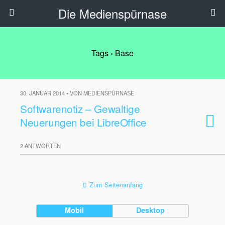
Die Medienspürnase
Tags › Base
30. JANUAR 2014 • VON MEDIENSPÜRNASE
Softwarenotiz – Gewaltige
Neuerungen bei LibreOffice
2 ANTWORTEN
Zum Seitenanfang
Mobil
Desktop