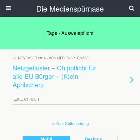
Die Medienspürnase
Tags › Ausweispflicht
30. NOVEMBER 2014 • VON MEDIENSPÜRNASE
Netzgeflüster – Chippflicht für
alle EU Bürger – (K)ein
Aprilscherz
KEINE ANTWORT
Zum Seitenanfang
Mobil
Desktop