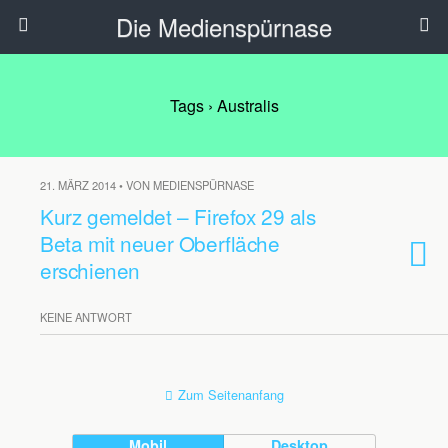
Die Medienspürnase
Tags › Australis
21. MÄRZ 2014 • VON MEDIENSPÜRNASE
Kurz gemeldet – Firefox 29 als
Beta mit neuer Oberfläche
erschienen
KEINE ANTWORT
Zum Seitenanfang
Mobil
Desktop