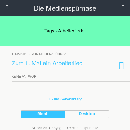
Die Medienspürnase
Tags › Arbeiterlieder
1. MAI 2013 • VON MEDIENSPÜRNASE
Zum 1. Mai ein Arbeiterlied
KEINE ANTWORT
Zum Seitenanfang
Mobil
Desktop
All content Copyright Die Medienspürnase