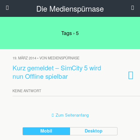
Die Medienspürnase
Tags › 5
19. MÄRZ 2014 • VON MEDIENSPÜRNASE
Kurz gemeldet – SimCity 5 wird
nun Offline spielbar
KEINE ANTWORT
Zum Seitenanfang
Mobil
Desktop