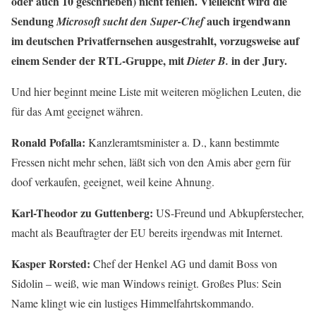
oder auch 10 geschrieben) nicht fehlen. Vielleicht wird die
Sendung
auch irgendwann
Microsoft sucht den Super-Chef
im deutschen Privatfernsehen ausgestrahlt, vorzugsweise auf
einem Sender der RTL-Gruppe, mit
in der Jury.
Dieter B.
Und hier beginnt meine Liste mit weiteren möglichen Leuten, die
für das Amt geeignet währen.
Ronald Pofalla:
Kanzleramtsminister a. D., kann bestimmte
Fressen nicht mehr sehen, läßt sich von den Amis aber gern für
doof verkaufen, geeignet, weil keine Ahnung.
Karl-Theodor zu Guttenberg:
US-Freund und Abkupferstecher,
macht als Beauftragter der EU bereits irgendwas mit Internet.
Kasper Rorsted:
Chef der Henkel AG und damit Boss von
Sidolin – weiß, wie man Windows reinigt. Großes Plus: Sein
Name klingt wie ein lustiges Himmelfahrtskommando.