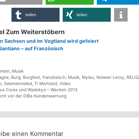
teilen
teilen
el Zum Weiterstöbern
In Sachsen und im Vogtland wird gefeiert
Santiano – auf Französisch
gorien
emein
,
Musik
agwörter
agne
,
Burg
,
Burgfest
,
französisch
,
Musik
,
Mylau
,
Nolwen Leroy
,
RELIQ
o
,
Seemannslied
,
Ti Martolod
,
Video
us Corax und Wadokyo – Wacken 2013
icht vor der DiBa Kundenwarnung
eibe einen Kommentar