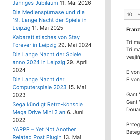
Jähriges Jubiläum
11. Mai 2026
Die Medienspürnase und die
19. Lange Nacht der Spiele in
Leipzig
11. Mai 2025
Franz
Kabarettistisches von Stay
Tri ma
Forever in Leipzig
29. Mai 2024
Tri m
Die Lange Nacht der Spiele
veajiñ
anno 2024 in Leipzig
29. April
2024
E von
E von
Die Lange Nacht der
Computerspiele 2023
15. Mai
Gant '
2023
Gant 
Sega kündigt Retro-Konsole
Doua
Mega Drive Mini 2 an
6. Juni
2022
Beteg
YARPP – Yet Not Another
Beteg
Related Post Plugin
13. Mai