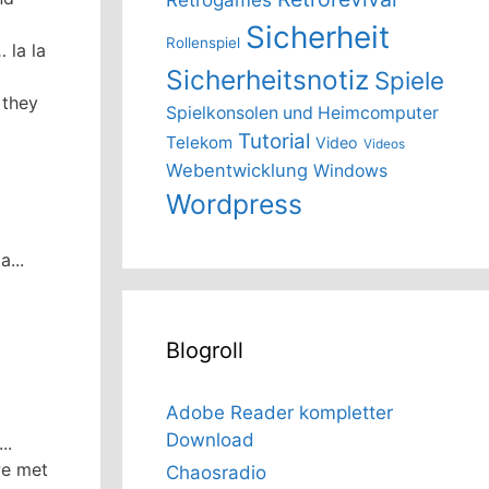
Sicherheit
Rollenspiel
 la la
Sicherheitsnotiz
Spiele
 they
Spielkonsolen und Heimcomputer
Tutorial
Telekom
Video
Videos
Webentwicklung
Windows
Wordpress
a...
Blogroll
Adobe Reader kompletter
Download
..
we met
Chaosradio