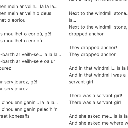
en mein ar veilh... la la la...
hen mein ar veilh o deus
Next to the windmill stone…
het o eorioù
la...
Next to the windmill stone,
s mouilhet o eorioù, gê!
dropped anchor
s mouilhet o eorioù
They dropped anchor!
barzh ar veilh-se... la la la...
They dropped anchor
-barzh ar veilh-se e oa ur
jourez
And in that windmill… la la l
And in that windmill was a
r servijourez, gê!
servant girl
ur servijourez
There was a servant girl!
c'houlenn ganin... la la la...
There was a servant girl
 c'houlenn ganin pelec'h 'n
raet konesañs
And she asked me… la la la.
And she asked me where 