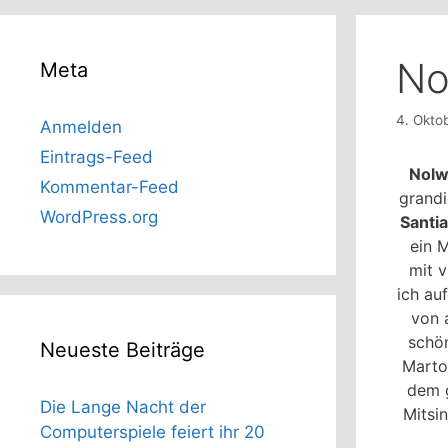
No
Meta
4. Okto
Anmelden
Eintrags-Feed
Nolw
Kommentar-Feed
grand
WordPress.org
Santi
ein M
mit 
ich au
von 
schön
Neueste Beiträge
Marto
dem g
Die Lange Nacht der
Mitsi
Computerspiele feiert ihr 20