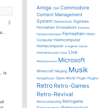
Amiga
Commodore
C64
Content Management
System
Digitales
Datenschutz
Fernsehen
Drosselkom
Emulator
la…
Fernsehen
Heim-
Fantasyrollenspiel
Heimcomputer
Computer
Homecomputer
In eigener Sache
Live
Internetdrossel
Linux
Microsoft
Medienspürnase
Musik
Minecraft
Mojang
… la
Open-World
Plugin
Plugins
Netzgeflüster
Retro
Retro-Games
Retro-Revival
Retrogame
nd!
Retrocomputing
Retrorevival
nd
Retrogames