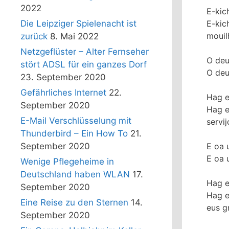
2022
E-kich
E-kic
Die Leipziger Spielenacht ist
mouil
zurück
8. Mai 2022
Netzgeflüster – Alter Fernseher
O deu
stört ADSL für ein ganzes Dorf
O deu
23. September 2020
Gefährliches Internet
22.
Hag e-
September 2020
Hag e
E-Mail Verschlüsselung mit
servi
Thunderbird – Ein How To
21.
E oa u
September 2020
E oa 
Wenige Pflegeheime in
Deutschland haben WLAN
17.
Hag e 
September 2020
Hag e
Eine Reise zu den Sternen
14.
eus g
September 2020