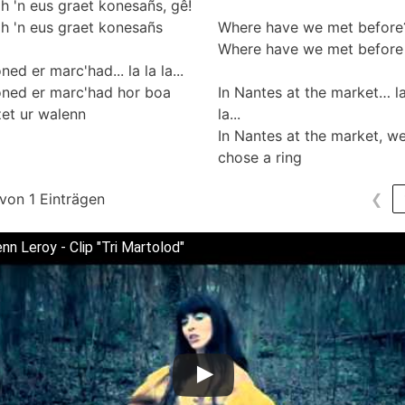
'h 'n eus graet konesañs, gê!
'h 'n eus graet konesañs
Where have we met before
Where have we met before
ed er marc'had... la la la...
ned er marc'had hor boa
In Nantes at the market… la
et ur walenn
la...
In Nantes at the market, w
chose a ring
 von 1 Einträgen
❮
nn Leroy - Clip "Tri Martolod"