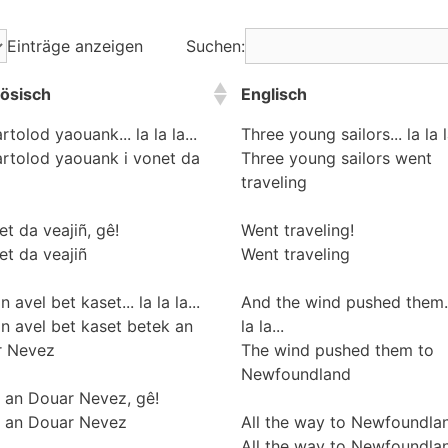
Einträge anzeigen
Suchen:
ösisch
Englisch
rtolod yaouank... la la la...
Three young sailors... la la 
artolod yaouank i vonet da
Three young sailors went
traveling
et da veajiñ, gê!
Went traveling!
et da veajiñ
Went traveling
n avel bet kaset... la la la...
And the wind pushed them
'n avel bet kaset betek an
la la...
r Nevez
The wind pushed them to
Newfoundland
 an Douar Nevez, gê!
 an Douar Nevez
All the way to Newfoundla
All the way to Newfoundla