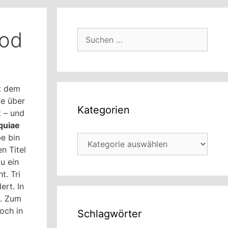
lod
Suchen
nach:
t dem
ge über
Kategorien
t – und
quiae
e bin
Kategorien
n Titel
u ein
t. Tri
rt. In
n. Zum
och in
Schlagwörter