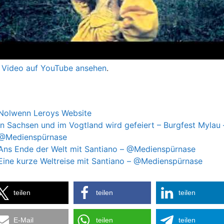
 Video auf YouTube ansehen
.
Nolwenn Leroys Website
In Sachsen und im Vogtland wird gefeiert – Burgfest Mylau 
@Medienspürnase
Ans Ende der Welt mit Santiano – @Medienspürnase
Eine kurze Weltreise mit Santiano – @Medienspürnase
teilen
teilen
teilen
E-Mail
teilen
teilen