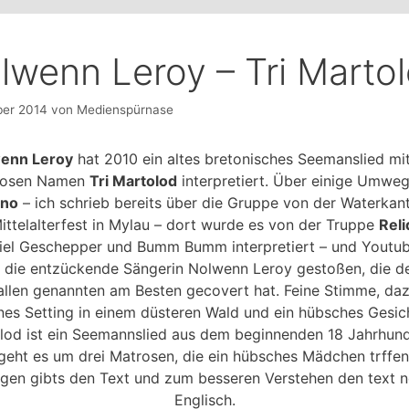
lwenn Leroy – Tri Marto
ber 2014
von
Medienspürnase
enn Leroy
hat 2010 ein altes bretonisches Seemanslied mi
iosen Namen
Tri Martolod
interpretiert. Über einige Umwe
ano
– ich schrieb bereits über die Gruppe von der Waterkan
ittelalterfest in Mylau – dort wurde es von der Truppe
Reli
viel Geschepper und Bumm Bumm interpretiert – und Youtub
f die entzückende Sängerin Nolwenn Leroy gestoßen, die de
allen genannten am Besten gecovert hat. Feine Stimme, daz
es Setting in einem düsteren Wald und ein hübsches Gesich
lod ist ein Seemannslied aus dem beginnenden 18 Jahrhunde
eht es um drei Matrosen, die ein hübsches Mädchen trffe
ngen gibts den Text und zum besseren Verstehen den text n
Englisch.