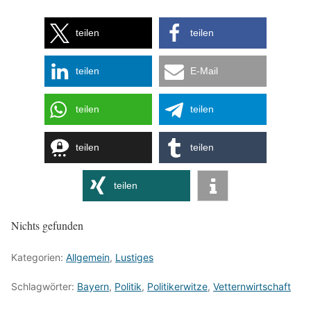
teilen
teilen
teilen
E-Mail
teilen
teilen
teilen
teilen
teilen
Nichts gefunden
Kategorien:
Allgemein
,
Lustiges
Schlagwörter:
Bayern
,
Politik
,
Politikerwitze
,
Vetternwirtschaft