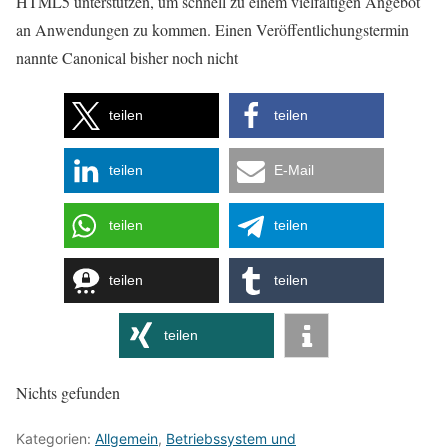
HTML5 unterstützen, um schnell zu einem vielfältigen Angebot
an Anwendungen zu kommen. Einen Veröffentlichungstermin
nannte Canonical bisher noch nicht
teilen
teilen
teilen
E-Mail
teilen
teilen
teilen
teilen
teilen
Nichts gefunden
Kategorien:
Allgemein
,
Betriebssystem und