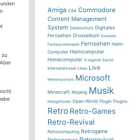
tkunden
Amiga
Commodore
om
C64
Content Management
ht
System
Digitales
Datenschutz
Fernsehen
Drosselkom
Emulator
Fernsehen
Heim-
Fantasyrollenspiel
Heimcomputer
Computer
 zu
Homecomputer
In eigener Sache
 Aber
Live
Internetdrossel
Linux
Microsoft
Medienspürnase
Musik
nicht
Minecraft
Mojang
habe
Open-World
Plugin
Plugins
Netzgeflüster
Retro
Retro-Games
Retro-Revival
Retrogame
Retrocomputing
Retrorevival
Retrogames