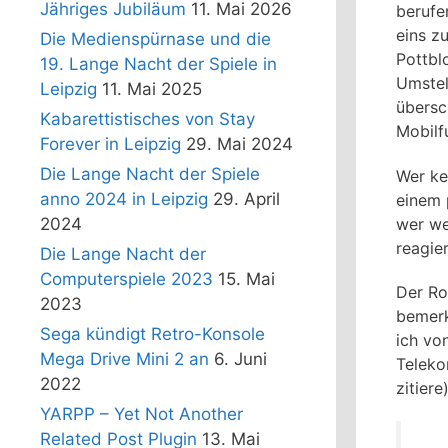
Jähriges Jubiläum
11. Mai 2026
berufe
eins z
Die Medienspürnase und die
Pottbl
19. Lange Nacht der Spiele in
Umstel
Leipzig
11. Mai 2025
übersc
Kabarettistisches von Stay
Mobilf
Forever in Leipzig
29. Mai 2024
Die Lange Nacht der Spiele
Wer ke
anno 2024 in Leipzig
29. April
einem 
wer we
2024
reagie
Die Lange Nacht der
Computerspiele 2023
15. Mai
Der Ro
2023
bemerk
Sega kündigt Retro-Konsole
ich vo
Mega Drive Mini 2 an
6. Juni
Teleko
2022
zitiere)
YARPP – Yet Not Another
Related Post Plugin
13. Mai