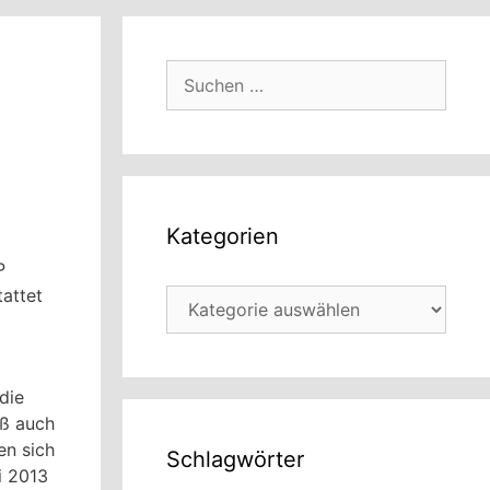
Suchen
nach:
Kategorien
P
tattet
Kategorien
die
aß auch
n sich
Schlagwörter
i 2013