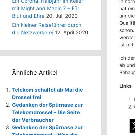
Ein Corona-Halbjahr im Keller
in nor
hat ei
mit Might and Magic 7 – Für
um die
Blut und Ehre
20. Juli 2020
Qualit
Ein kleiner Reiseführer durch
schon.
die Netzwerkerei
12. April 2020
werden
ist mi
Ich de
ab und
Ähnliche Artikel
Behaup
Links
Telekom schaltet ab Mai die
Drossel frei
Gedanken der Spürnase zur
Telekomdrossel – Die Seite
der Verbraucher
Gedanken der Spürnase zur