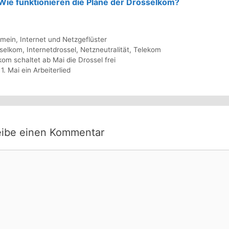
Wie funktionieren die Pläne der Drosselkom?
gorien
emein
,
Internet und Netzgeflüster
agwörter
selkom
,
Internetdrossel
,
Netzneutralität
,
Telekom
kom schaltet ab Mai die Drossel frei
1. Mai ein Arbeiterlied
eibe einen Kommentar
ntar