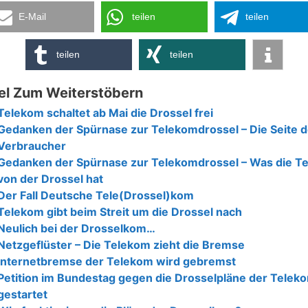
E-Mail
teilen
teilen
teilen
teilen
el Zum Weiterstöbern
Telekom schaltet ab Mai die Drossel frei
Gedanken der Spürnase zur Telekomdrossel – Die Seite d
Verbraucher
Gedanken der Spürnase zur Telekomdrossel – Was die T
von der Drossel hat
Der Fall Deutsche Tele(Drossel)kom
Telekom gibt beim Streit um die Drossel nach
Neulich bei der Drosselkom…
Netzgeflüster – Die Telekom zieht die Bremse
Internetbremse der Telekom wird gebremst
Petition im Bundestag gegen die Drosselpläne der Telek
gestartet