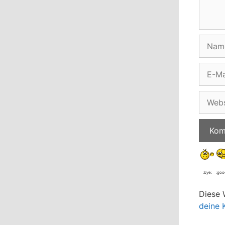
Name
E-
Mail-
Adress
Websit
:bye:
:goo
Diese 
deine 