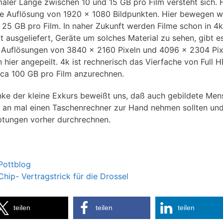
maler Länge zwischen 10 und 15 GB pro Film versteht sich. 
ne Auflösung von 1920 × 1080 Bildpunkten. Hier bewegen w
 25 GB pro Film. In naher Zukunft werden Filme schon in 4k
ät ausgeliefert, Geräte um solches Material zu sehen, gibt e
 Auflösungen von 3840 × 2160 Pixeln und 4096 × 2304 Pix
 hier angepeilt. 4k ist rechnerisch das Vierfache von Full 
t ca 100 GB pro Film anzurechnen.
nke der kleine Exkurs beweißt uns, daß auch gebildete Me
 an mal einen Taschenrechner zur Hand nehmen sollten und
tungen vorher durchrechnen.
Pottblog
Chip- Vertragstrick für die Drossel
teilen
teilen
teilen