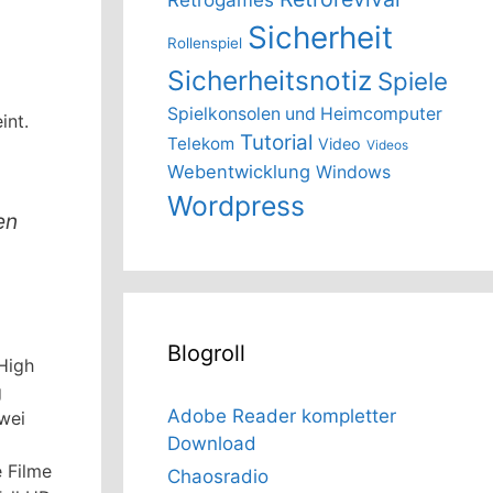
Sicherheit
Rollenspiel
Sicherheitsnotiz
Spiele
Spielkonsolen und Heimcomputer
int.
Tutorial
Telekom
Video
Videos
Webentwicklung
Windows
Wordpress
en
Blogroll
-High
g
Adobe Reader kompletter
zwei
Download
e Filme
Chaosradio