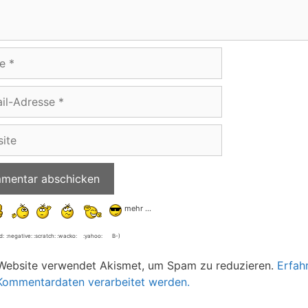
e
e
mehr …
d:
:negative:
:scratch:
:wacko:
:yahoo:
B-)
Website verwendet Akismet, um Spam zu reduzieren.
Erfah
Kommentardaten verarbeitet werden.