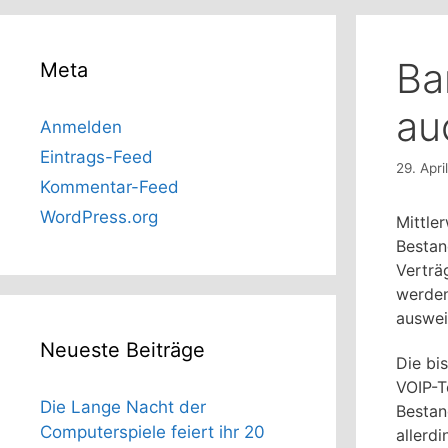
Ba
Meta
au
Anmelden
Eintrags-Feed
29. Apri
Kommentar-Feed
WordPress.org
Mittle
Bestan
Verträ
werden
auswei
Neueste Beiträge
Die bi
VOIP-T
Die Lange Nacht der
Bestan
Computerspiele feiert ihr 20
allerd