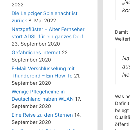
„N
2022
ko
Die Leipziger Spielenacht ist
zurück
8. Mai 2022
Netzgeflüster – Alter Fernseher
Damit 
stört ADSL für ein ganzes Dorf
Weiterh
23. September 2020
Gefährliches Internet
22.
Na
September 2020
au
E-Mail Verschlüsselung mit
Ne
Thunderbird – Ein How To
21.
September 2020
Wenige Pflegeheime in
Was he
Deutschland haben WLAN
17.
Defini
September 2020
belegt
Eine Reise zu den Sternen
14.
Qualit
September 2020
öffent