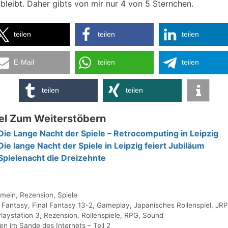
 bleibt. Daher gibts von mir nur 4 von 5 Sternchen.
teilen
teilen
teilen
E-Mail
teilen
teilen
teilen
teilen
el Zum Weiterstöbern
Die Lange Nacht der Spiele – Retrocomputing in Leipzig
Die lange Nacht der Spiele in Leipzig feiert Jubiläum
Spielenacht die Dreizehnte
gorien
emein
,
Rezension
,
Spiele
agwörter
l Fantasy
,
Final Fantasy 13-2
,
Gameplay
,
Japanisches Rollenspiel
,
JR
laystation 3
,
Rezension
,
Rollenspiele
,
RPG
,
Sound
en im Sande des Internets – Teil 2