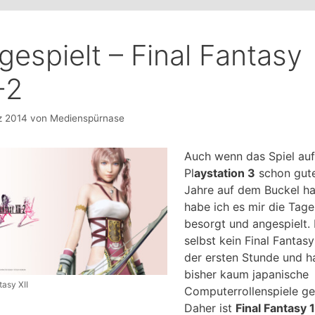
gespielt – Final Fantasy
-2
z 2014
von
Medienspürnase
Auch wenn das Spiel auf
Pl
aystation 3
schon gut
Jahre auf dem Buckel ha
habe ich es mir die Tage
besorgt und angespielt. 
selbst kein Final Fantas
der ersten Stunde und h
bisher kaum japanische
tasy XII
Computerrollenspiele ges
Daher ist
Final Fantasy 