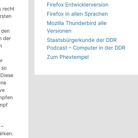
Firefox Entwicklerversion
s recht
Firefox in allen Sprachen
rsten
Mozilla Thunderbird alle
Versionen
u den
n der
Staatsbürgerkunde der DDR
m
Podcast – Computer in der DDR
Zum Phextempel
r
 so
 Diese
ine
ve
ämpfen
ampf
 –
ärken.