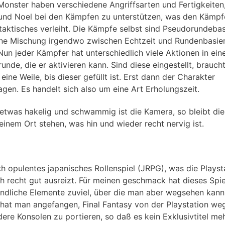
Monster haben verschiedene Angriffsarten und Fertigkeiten
und Noel bei den Kämpfen zu unterstützen, was den Kämpf
taktisches verleiht. Die Kämpfe selbst sind Pseudorundebas
ine Mischung irgendwo zwischen Echtzeit und Rundenbasier
 Nun jeder Kämpfer hat unterschiedlich viele Aktionen in ein
unde, die er aktivieren kann. Sind diese eingestellt, braucht
eine Weile, bis dieser gefüllt ist. Erst dann der Charakter
agen. Es handelt sich also um eine Art Erholungszeit.
 etwas hakelig und schwammig ist die Kamera, so bleibt die
 einem Ort stehen, was hin und wieder recht nervig ist.
ch opulentes japanisches Rollenspiel (JRPG), was die Playst
ch recht gut ausreizt. Für meinen geschmack hat dieses Spie
indliche Elemente zuviel, über die man aber wegsehen kann
 hat man angefangen, Final Fantasy von der Playstation we
dere Konsolen zu portieren, so daß es kein Exklusivtitel meh