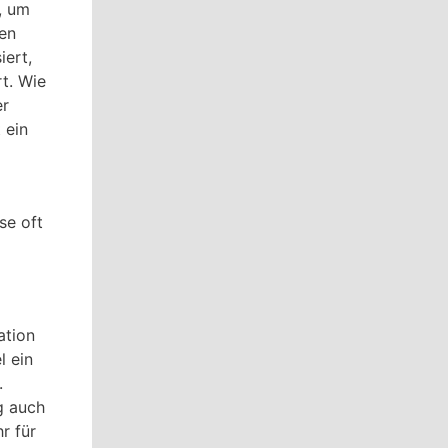
, um
en
iert,
t. Wie
er
 ein
se oft
ation
l ein
.
g auch
r für