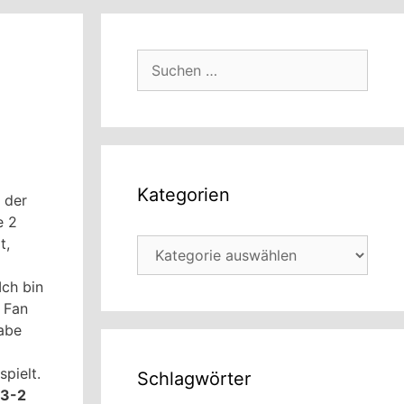
Suchen
nach:
Kategorien
 der
e 2
t,
Kategorien
Ich bin
y Fan
abe
pielt.
Schlagwörter
13-2