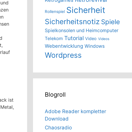
 und
Sicherheit
nzen
Rollenspiel
en
Sicherheitsnotiz
Spiele
chsen
Spielkonsolen und Heimcomputer
Tutorial
nd
Telekom
Video
Videos
t,
Webentwicklung
Windows
rlauf
Wordpress
Blogroll
ck ist
 Metal,
Adobe Reader kompletter
Download
Chaosradio