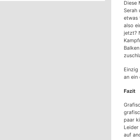
Diese 
Serah 
etwas 
also e
jetzt?
Kampfr
Balken 
zuschl
Einzig
an ein
Fazit
Grafis
grafis
paar k
Leider
auf an