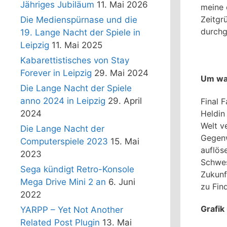
Jähriges Jubiläum
11. Mai 2026
meine 
Zeitgr
Die Medienspürnase und die
durchg
19. Lange Nacht der Spiele in
Leipzig
11. Mai 2025
Kabarettistisches von Stay
Forever in Leipzig
29. Mai 2024
Um was
Die Lange Nacht der Spiele
anno 2024 in Leipzig
29. April
Final F
Heldin
2024
Welt v
Die Lange Nacht der
Gegenw
Computerspiele 2023
15. Mai
auflös
2023
Schwes
Sega kündigt Retro-Konsole
Zukunft
Mega Drive Mini 2 an
6. Juni
zu Fin
2022
Grafik
YARPP – Yet Not Another
Related Post Plugin
13. Mai