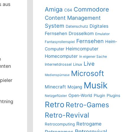
s aus
Amiga
Commodore
C64
Content Management
System
Digitales
Datenschutz
Fernsehen
Drosselkom
Emulator
Fernsehen
Heim-
Fantasyrollenspiel
Heimcomputer
Computer
Homecomputer
In eigener Sache
e
Live
Internetdrossel
Linux
nnten
Microsoft
Medienspürnase
pieler
Musik
Minecraft
Mojang
Open-World
Plugin
Plugins
Netzgeflüster
ghtning
Retro
Retro-Games
Retro-Revival
Retrogame
Retrocomputing
Retrorevival
Retrogames