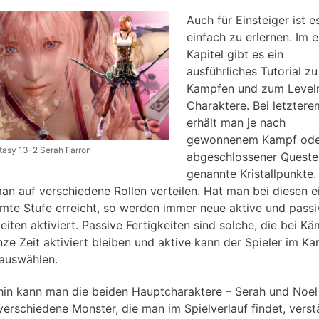
Auch für Einsteiger ist e
einfach zu erlernen. Im e
Kapitel gibt es ein
ausführliches Tutorial z
Kampfen und zum Level
Charaktere. Bei letztere
erhält man je nach
gewonnenem Kampf ode
ntasy 13-2 Serah Farron
abgeschlossener Queste
genannte Kristallpunkte.
an auf verschiedene Rollen verteilen. Hat man bei diesen e
mte Stufe erreicht, so werden immer neue aktive und passi
eiten aktiviert. Passive Fertigkeiten sind solche, die bei K
nze Zeit aktiviert bleiben und aktive kann der Spieler im K
 auswählen.
hin kann man die beiden Hauptcharaktere – Serah und Noel
verschiedene Monster, die man im Spielverlauf findet, verst