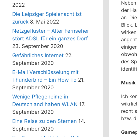
Neben 
2022
der Ha
Die Leipziger Spielenacht ist
an. Di
zurück
8. Mai 2022
Blick.
Netzgeflüster – Alter Fernseher
wirken
stört ADSL für ein ganzes Dorf
angeht
23. September 2020
einige
obwohl
Gefährliches Internet
22.
des Sp
September 2020
identif
E-Mail Verschlüsselung mit
Thunderbird – Ein How To
21.
Musik
September 2020
Ich ke
Wenige Pflegeheime in
wikrli
Deutschland haben WLAN
17.
recht 
September 2020
bzw. d
Eine Reise zu den Sternen
14.
September 2020
Gamep