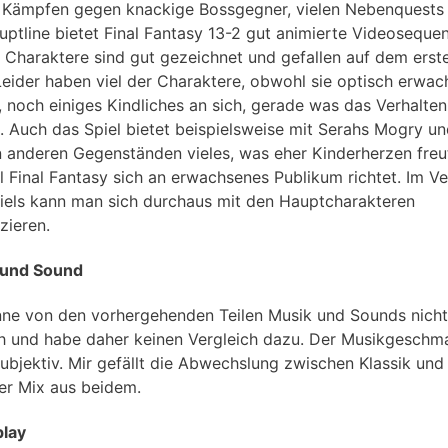
Kämpfen gegen knackige Bossgegner, vielen Nebenquests
uptline bietet Final Fantasy 13-2 gut animierte Videoseque
e Charaktere sind gut gezeichnet und gefallen auf dem erst
 Leider haben viel der Charaktere, obwohl sie optisch erwa
, noch einiges Kindliches an sich, gerade was das Verhalten
. Auch das Spiel bietet beispielsweise mit Serahs Mogry u
n anderen Gegenständen vieles, was eher Kinderherzen freu
 Final Fantasy sich an erwachsenes Publikum richtet. Im Ve
iels kann man sich durchaus mit den Hauptcharakteren
izieren.
 und Sound
nne von den vorhergehenden Teilen Musik und Sounds nicht
ch und habe daher keinen Vergleich dazu. Der Musikgeschma
subjektiv. Mir gefällt die Abwechslung zwischen Klassik und
er Mix aus beidem.
lay